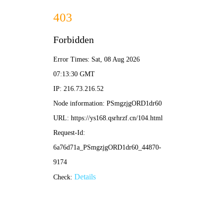
逆爱
首页
更新
排行
分类
📖 阅读历史
🔍
🖤 逆爱 · 禁忌与救赎
的漫画之境 🖤
「逆爱」—— 逆流而上的爱意，
冲破世俗的枷锁。本站汇聚大量
热门日韩漫画，涵盖恋爱、悬
疑、奇幻、都市等多元题材。每
一部作品都是对情感边界的探
索：虐恋与甜宠交织，禁忌与救
赎共生。这里没有冗杂的广告，